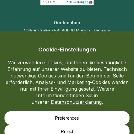
Our location
Volkartstraße 79B, 80636 Munich, Germany
Contact us
+49 1517 5483124
skinlaserlucy@gmail.com
Imprint