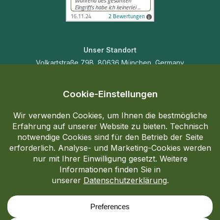
Unser Standort
Volkartstraße 79B, 80636 München, Germany
Kontakt
+49 1517 5483124
skinlaserlucy@gmail.com
Impressum