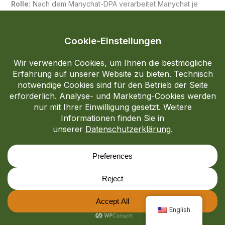
Rolle:
Nach dem Manychat-DPA verarbeitet Manychat je
nach Datenkategorie teils als Auftragsverarbeiter, teils als
eigener Verantwortlicher.
Rechtsgrundlagen:
Für die automatisierte Bearbeitung allgemeiner
Direktnachrichten oder Terminanfragen: Art. 6 Abs. 1 lit. b
DSGVO bzw. Art. 6 Abs. 1 lit. f DSGVO.
Für werbliche Follow-up-Strecken, Lead-Magneten oder
sonstige Marketingkommunikation: Art. 6 Abs. 1 lit. a DSGVO
(Einwilligung, z. B. durch aktiven Start der Konversation oder
durch Nutzung eines vordefinierten Triggers).
Important:
Manychat wird
not
zur Erhebung oder
Verarbeitung von Gesundheitsdaten eingesetzt.
Drittlandtransfer:
Die Datenverarbeitung findet in den USA
English
statt. Wir haben mit Manychat einen