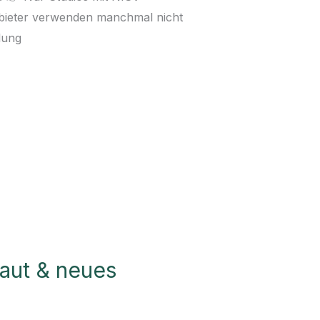
Anbieter verwenden manchmal nicht
lung
aut & neues