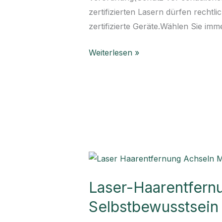
&
zertifizierten Lasern dürfen recht
Expertise
zertifizierte Geräte.Wählen Sie im
bei
Skinlaser
Weiterlesen »
Lucy
Laser-
Haarentfernung
Laser-Haarentfern
Achseln
München
Selbstbewusstsein 
–