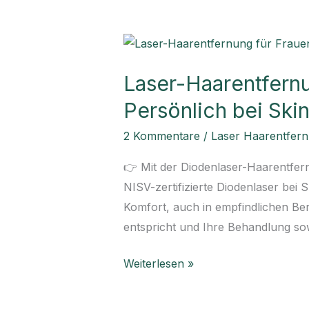
Laser-
Haarentfernung
Laser-Haarentfernu
für
Frauen
Persönlich bei Ski
in
2 Kommentare
/
Laser Haarentfer
München
–
👉 Mit der Diodenlaser-Haarentfern
Sanft,
NISV-zertifizierte Diodenlaser bei S
Sicher
Komfort, auch in empfindlichen Bere
&
entspricht und Ihre Behandlung sowo
Persönlich
bei
Weiterlesen »
Skinlaser
Lucy