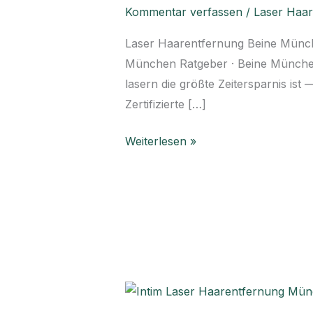
München
Kommentar verfassen
/
Laser Haa
–
Laser Haarentfernung Beine Münche
Glatte
München Ratgeber · Beine Münche
Haut
lasern die größte Zeitersparnis ist
ohne
Zertifizierte […]
Rasieren
Weiterlesen »
Intim
Laser