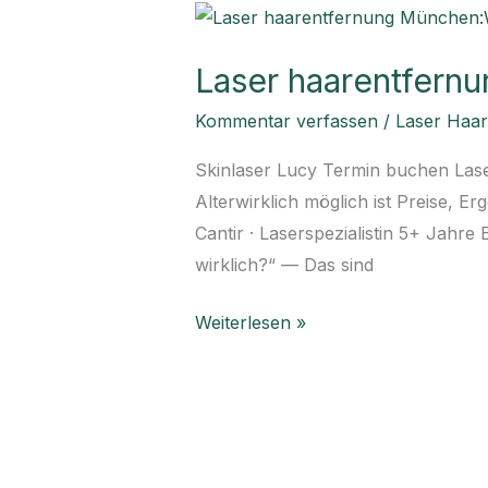
Laser
haarentfernung
Laser haarentfernu
München:Was
in
Kommentar verfassen
/
Laser Haa
jedem
Skinlaser Lucy Termin buchen Las
Alterwirklich
Alterwirklich möglich ist Preise, 
möglich
Cantir · Laserspezialistin 5+ Jahr
ist
wirklich?“ — Das sind
Weiterlesen »