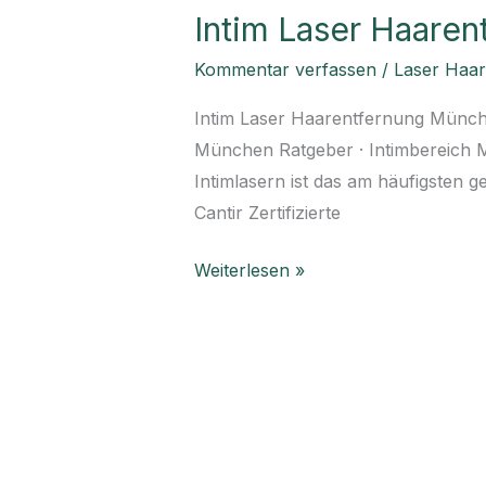
Intim Laser Haaren
Haarentfernung
München
Kommentar verfassen
/
Laser Haa
–
Intim Laser Haarentfernung Münche
Ehrliche
München Ratgeber · Intimbereich M
Antworten
Intimlasern ist das am häufigsten 
Cantir Zertifizierte
Weiterlesen »