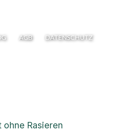
OG
AGB
DATENSCHUTZ
t ohne Rasieren