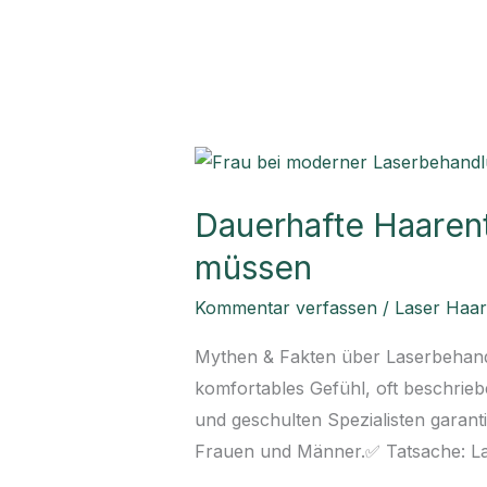
Dauerhafte
Haarentfernung
Dauerhafte Haarent
in
München
müssen
–
Kommentar verfassen
/
Laser Haa
Alles,
was
Mythen & Fakten über Laserbehand
Sie
komfortables Gefühl, oft beschrieb
wissen
und geschulten Spezialisten garant
müssen
Frauen und Männer.✅ Tatsache: Las