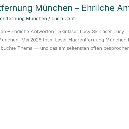
tfernung München – Ehrliche A
rentfernung München
/
Lucia Cantir
n – Ehrliche Antworten | Skinlaser Lucy Skinlaser Lucy T
ünchen, Mai 2026 Intim Laser Haarentfernung München Die 
gebuchte Thema — und das am seltensten offen besprochene.