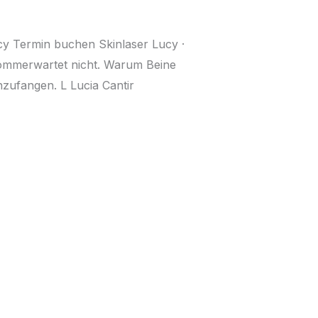
cy Termin buchen Skinlaser Lucy ·
ommerwartet nicht. Warum Beine
nzufangen. L Lucia Cantir