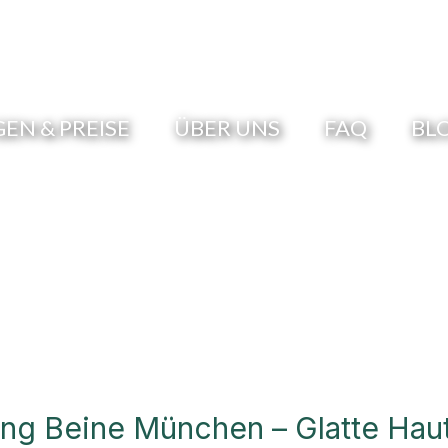
N & PREISE
ÜBER UNS
FAQ
BL
ung Beine München – Glatte Hau