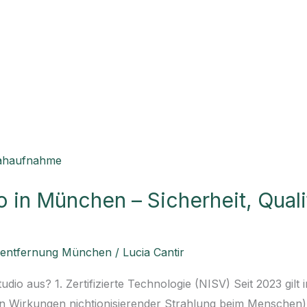
 in München – Sicherheit, Quali
rentfernung München
/
Lucia Cantir
dio aus? 1. Zertifizierte Technologie (NISV) Seit 2023 gilt
 Wirkungen nichtionisierender Strahlung beim Menschen).