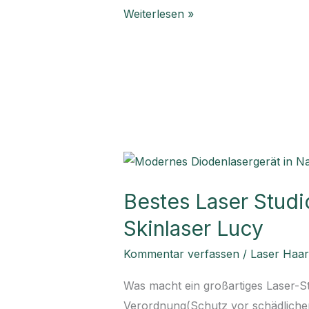
Weiterlesen »
Bestes
Laser
Bestes Laser Studio
Studio
in
Skinlaser Lucy
München
Kommentar verfassen
/
Laser Haa
–
Sicherheit,
Was macht ein großartiges Laser-Stu
Qualität
Verordnung(Schutz vor schädlichen