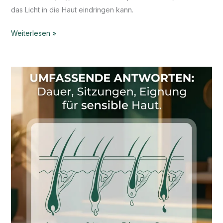
das Licht in die Haut eindringen kann.
Weiterlesen »
Warum
sind
mehrere
Sitzungen
bei
der
Laser-
Haarentfernung
notwendig?